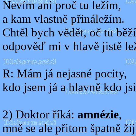
Nevím ani proč tu ležím,
a kam vlastně přináležím.
Chtěl bych vědět, oč tu běží
odpověď mi v hlavě jistě lež
R: Mám já nejasné pocity,
kdo jsem já a hlavně kdo jsi
2) Doktor říká:
amnézie
,
mně se ale přitom špatně žij