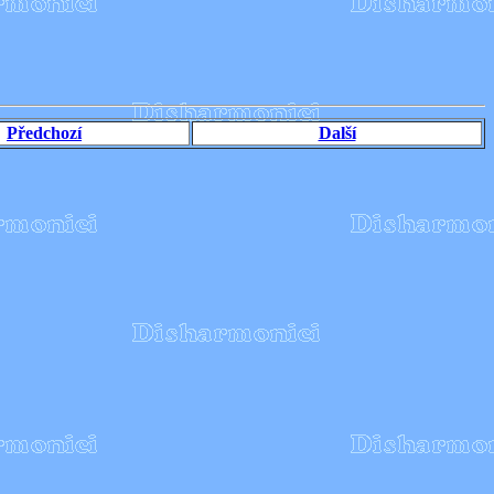
Předchozí
Další