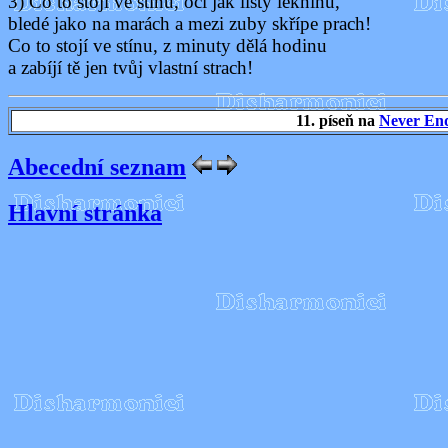
3) Co to stojí ve stínu, oči jak listy leknínu,
bledé jako na marách a mezi zuby skřípe prach!
Co to stojí ve stínu, z minuty dělá hodinu
a zabíjí tě jen tvůj vlastní strach!
11. píseň na
Never End
Abecední seznam
Hlavní stránka