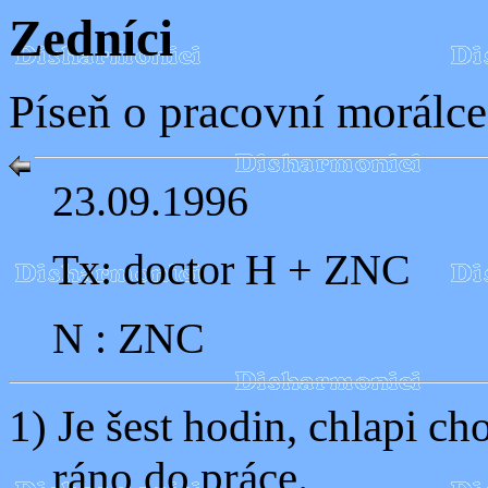
Zedníci
Píseň o pracovní morálce
23.09.1996
Tx: doctor H + ZNC
N : ZNC
1) Je šest hodin, chlapi ch
ráno do práce.