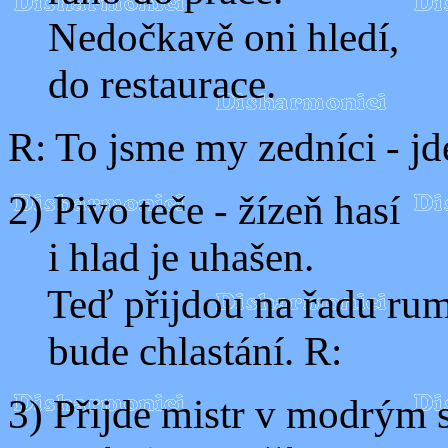
Nedočkavě oni hledí,
do restaurace.
R: To jsme my zedníci - jd
2) Pivo teče - žízeň hasí
i hlad je uhašen.
Teď přijdou na řadu ru
bude chlastání. R:
3) Přijde mistr v modrým 